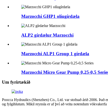
Marzocchi GHP1 olíugírdæla
ALP2 gírdælur Marzocchi
Marzocchi ALP1 Group 1 gírdæla
Marzocchi Micro Gear Pump 0,25-0,5 Serie
Um fyrirtækið
Poocca Hydraulics (Shenzhen) Co., Ltd. var stofnað árið 2006. Það e
og fylgihlutum. Mikil reynsla er af því að veita notendum vökvakerfa u