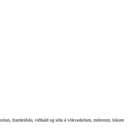
g þróun, framleiðslu, viðhald og sölu á vökvadælum, mótorum, lokum