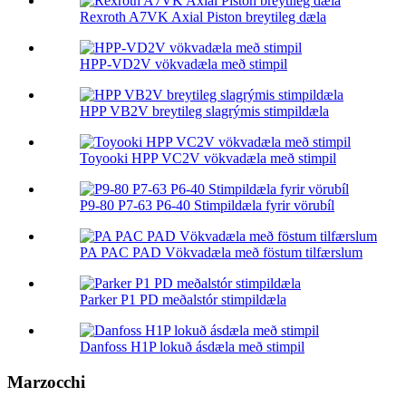
Rexroth A7VK Axial Piston breytileg dæla
HPP-VD2V vökvadæla með stimpil
HPP VB2V breytileg slagrýmis stimpildæla
Toyooki HPP VC2V vökvadæla með stimpil
P9-80 P7-63 P6-40 Stimpildæla fyrir vörubíl
PA PAC PAD Vökvadæla með föstum tilfærslum
Parker P1 PD meðalstór stimpildæla
Danfoss H1P lokuð ásdæla með stimpil
Marzocchi