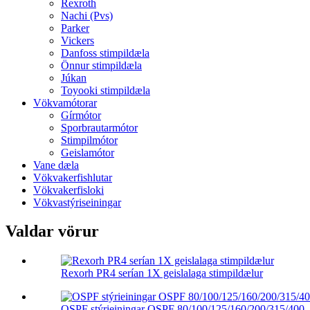
Rexroth
Nachi (Pvs)
Parker
Vickers
Danfoss stimpildæla
Önnur stimpildæla
Júkan
Toyooki stimpildæla
Vökvamótorar
Gírmótor
Sporbrautarmótor
Stimpilmótor
Geislamótor
Vane dæla
Vökvakerfishlutar
Vökvakerfisloki
Vökvastýriseiningar
Valdar vörur
Rexorh PR4 serían 1X geislalaga stimpildælur
OSPF stýrieiningar OSPF 80/100/125/160/200/315/400