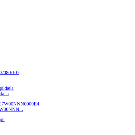
dæla
7W00NNN...