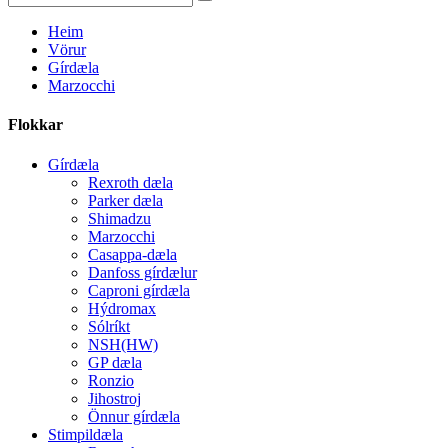
Heim
Vörur
Gírdæla
Marzocchi
Flokkar
Gírdæla
Rexroth dæla
Parker dæla
Shimadzu
Marzocchi
Casappa-dæla
Danfoss gírdælur
Caproni gírdæla
Hýdromax
Sólríkt
NSH(HW)
GP dæla
Ronzio
Jihostroj
Önnur gírdæla
Stimpildæla