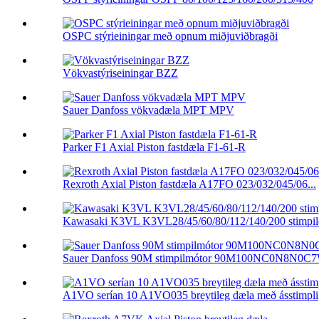
OSPC stýrieiningar með opnum miðjuviðbragði
Vökvastýriseiningar BZZ
Sauer Danfoss vökvadæla MPT MPV
Parker F1 Axial Piston fastdæla F1-61-R
Rexroth Axial Piston fastdæla A17FO 023/032/045/06...
Kawasaki K3VL K3VL28/45/60/80/112/140/200 stimpil
Sauer Danfoss 90M stimpilmótor 90M100NC0N8N0C
A1VO serían 10 A1VO035 breytileg dæla með ásstimpli