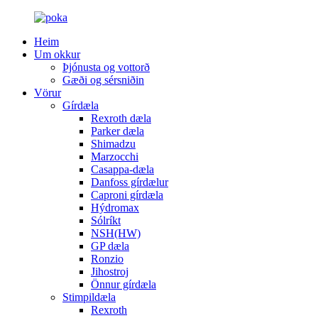
Heim
Um okkur
Þjónusta og vottorð
Gæði og sérsniðin
Vörur
Gírdæla
Rexroth dæla
Parker dæla
Shimadzu
Marzocchi
Casappa-dæla
Danfoss gírdælur
Caproni gírdæla
Hýdromax
Sólríkt
NSH(HW)
GP dæla
Ronzio
Jihostroj
Önnur gírdæla
Stimpildæla
Rexroth