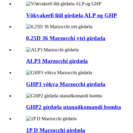
Vökvakerfi lítil gírdæla ALP og GHP
0,25D 36 Marzocchi ytri gírdæla
ALP3 Marzocchi gírdæla
GHP3 vökva Marzocchi gírdæla
GHP2 gírdæla utanaðkomandi bomba
1P D Marzocchi gírdæla