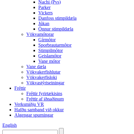
Nachi (Pvs)
Parker
Vickers
Danfoss stimpildæla
Júkan
Önnur stimpildæla
Vökvamótorar
Gírmótor
Sporbrautarmótor
Stimpilmótor
Geislamótor
Vane mótor
Vane dæla
Vökvakerfishlutar
Vökvakerfisloki
Vökvastýriseiningar
Fréttir
Fréttir fyrirtækisins
Fréttir af iðnaðinum
Verksmiðju VR
Hafðu samband við okkur
Algengar spurningar
English