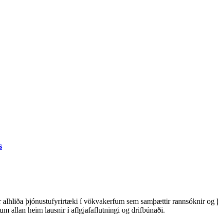
s
r alhliða þjónustufyrirtæki í vökvakerfum sem samþættir rannsóknir o
m allan heim lausnir í aflgjafaflutningi og drifbúnaði.