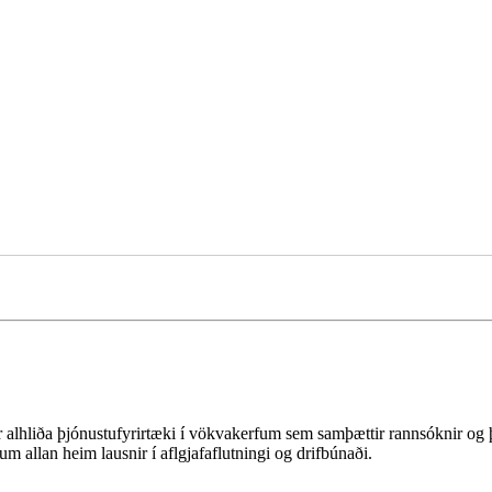
r alhliða þjónustufyrirtæki í vökvakerfum sem samþættir rannsóknir o
m allan heim lausnir í aflgjafaflutningi og drifbúnaði.