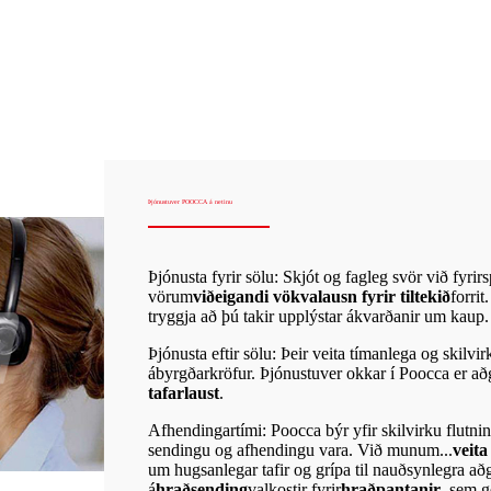
Þjónustuver POOCCA á netinu
Þjónusta fyrir sölu: Skjót og fagleg svör við fyri
vörum
viðeigandi vökvalausn fyrir tiltekið
forri
tryggja að þú takir upplýstar ákvarðanir um kaup.
Þjónusta eftir sölu: Þeir veita tímanlega og skil
ábyrgðarkröfur. Þjónustuver okkar í Poocca er að
tafarlaust
.
Afhendingartími: Poocca býr yfir skilvirku flutni
sendingu og afhendingu vara. Við munum...
veit
um hugsanlegar tafir og grípa til nauðsynlegra að
á
hraðsending
valkostir fyrir
hraðpantanir
, sem g