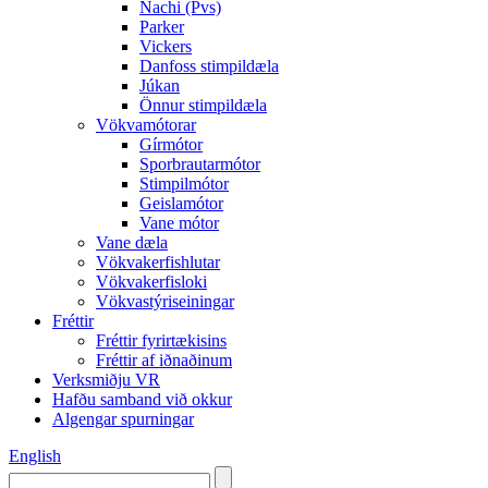
Nachi (Pvs)
Parker
Vickers
Danfoss stimpildæla
Júkan
Önnur stimpildæla
Vökvamótorar
Gírmótor
Sporbrautarmótor
Stimpilmótor
Geislamótor
Vane mótor
Vane dæla
Vökvakerfishlutar
Vökvakerfisloki
Vökvastýriseiningar
Fréttir
Fréttir fyrirtækisins
Fréttir af iðnaðinum
Verksmiðju VR
Hafðu samband við okkur
Algengar spurningar
English