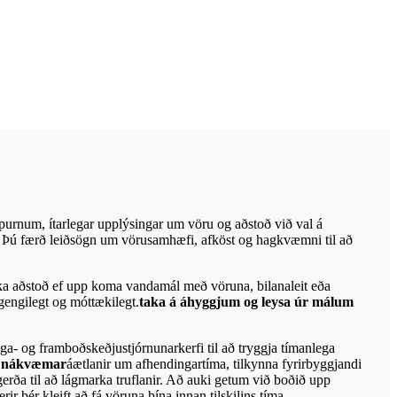
rspurnum, ítarlegar upplýsingar um vöru og aðstoð við val á
t. Þú færð leiðsögn um vörusamhæfi, afköst og hagkvæmni til að
virka aðstoð ef upp koma vandamál með vöruna, bilanaleit eða
gengilegt og móttækilegt.
taka á áhyggjum og leysa úr málum
nga- og framboðskeðjustjórnunarkerfi til að tryggja tímanlega
a nákvæmar
áætlanir um afhendingartíma, tilkynna fyrirbyggjandi
gerða til að lágmarka truflanir. Að auki getum við boðið upp
erir þér kleift að fá vöruna þína innan tilskilins tíma.