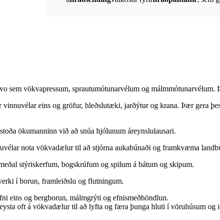
o sem vökvapressum, sprautumótunarvélum og málmmótunarvélum. Þær v
vinnuvélar eins og gröfur, hleðslutæki, jarðýtur og krana. Þær gera þ
aðstoða ökumanninn við að snúa hjólunum áreynslulausari.
uvélar nota vökvadælur til að stjórna aukabúnaði og framkvæma landbún
meðal stýriskerfum, bogskrúfum og spilum á bátum og skipum.
erki í borun, framleiðslu og flutningum.
fni eins og bergborun, málmgrýti og efnismeðhöndlun.
treysta oft á vökvadælur til að lyfta og færa þunga hluti í vöruhúsum o