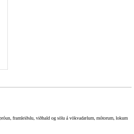
g þróun, framleiðslu, viðhald og sölu á vökvadælum, mótorum, lokum