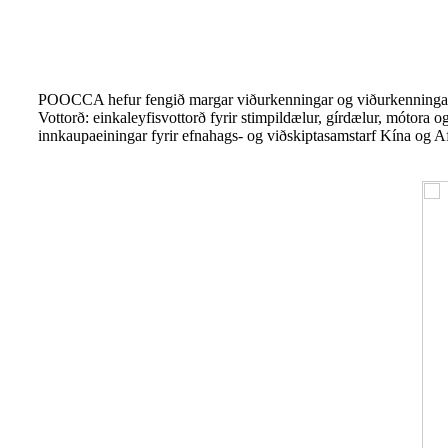
POOCCA hefur fengið margar viðurkenningar og viðurkenninga
Vottorð: einkaleyfisvottorð fyrir stimpildælur, gírdælur, mótora
innkaupaeiningar fyrir efnahags- og viðskiptasamstarf Kína og Af