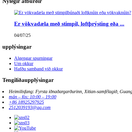
Nýlegir atburðir
Er vökvadæla með stimpil, loftþrýsting eða ...
04/07/25
upplýsingar
Algengar spurningar
Um okkur
Hafðu samband við okkur
Tengiliðaupplýsingar
Heimilisfang: Fyrsta iðnaðargarðurinn, Xitian-samfélagið, Guan
mán – fös: 10:00 – 19:00
+86 18925297925
2512039193@qq.com