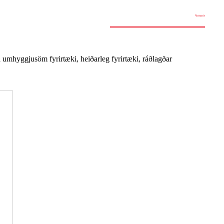
Vottanir
a umhyggjusöm fyrirtæki, heiðarleg fyrirtæki, ráðlagðar