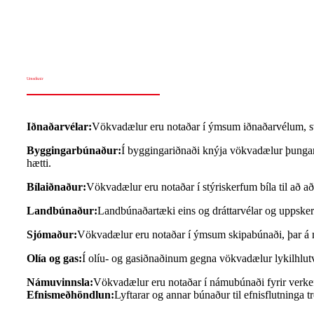
Umsóknir
Iðnaðarvélar:
Vökvadælur eru notaðar í ýmsum iðnaðarvélum, sv
Byggingarbúnaður:
Í byggingariðnaði knýja vökvadælur þungar 
hætti.
Bílaiðnaður:
Vökvadælur eru notaðar í stýriskerfum bíla til að 
Landbúnaður:
Landbúnaðartæki eins og dráttarvélar og uppsker
Sjómaður:
Vökvadælur eru notaðar í ýmsum skipabúnaði, þar á 
Olía og gas:
Í olíu- og gasiðnaðinum gegna vökvadælur lykilhlutv
Námuvinnsla:
Vökvadælur eru notaðar í námubúnaði fyrir verke
Efnismeðhöndlun:
Lyftarar og annar búnaður til efnisflutninga 