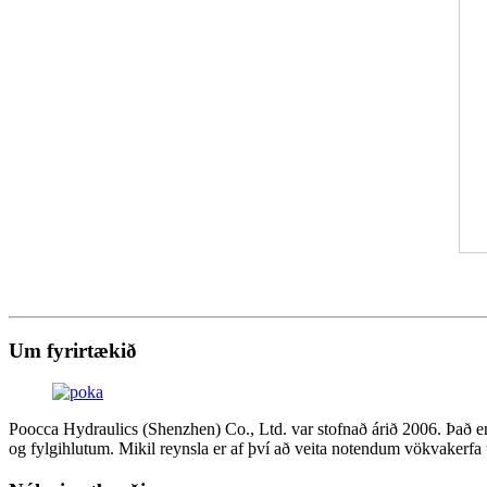
Um fyrirtækið
Poocca Hydraulics (Shenzhen) Co., Ltd. var stofnað árið 2006. Það e
og fylgihlutum. Mikil reynsla er af því að veita notendum vökvakerfa u