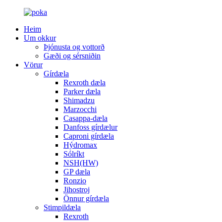
Heim
Um okkur
Þjónusta og vottorð
Gæði og sérsniðin
Vörur
Gírdæla
Rexroth dæla
Parker dæla
Shimadzu
Marzocchi
Casappa-dæla
Danfoss gírdælur
Caproni gírdæla
Hýdromax
Sólríkt
NSH(HW)
GP dæla
Ronzio
Jihostroj
Önnur gírdæla
Stimpildæla
Rexroth