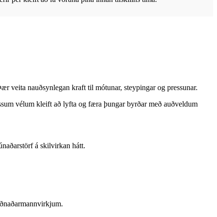
eita nauðsynlegan kraft til mótunar, steypingar og pressunar.
essum vélum kleift að lyfta og færa þungar byrðar með auðveldum
aðarstörf á skilvirkan hátt.
g iðnaðarmannvirkjum.