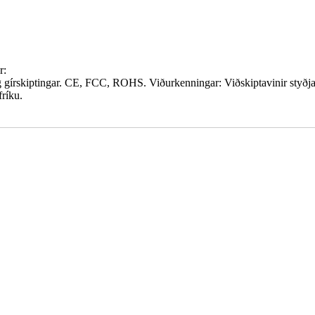
r:
 og gírskiptingar. CE, FCC, ROHS. Viðurkenningar: Viðskiptavinir styðj
ríku.