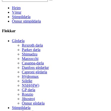
Heim
Vörur
Stimpildæla
Önnur stimpildæla
Flokkar
Gírdæla
Rexroth dæla
Parker dæla
Shimadzu
Marzocchi
Casappa-dæla
Danfoss gírdælur
Caproni gírdæla
Hýdromax
Sólríkt
NSH(HW)
GP dæla
Ronzio
Jihostroj
Önnur gírdæla
Stimpildæla