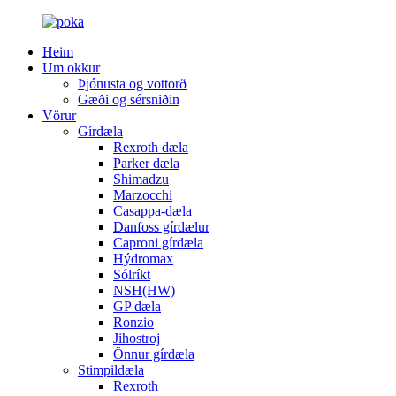
Heim
Um okkur
Þjónusta og vottorð
Gæði og sérsniðin
Vörur
Gírdæla
Rexroth dæla
Parker dæla
Shimadzu
Marzocchi
Casappa-dæla
Danfoss gírdælur
Caproni gírdæla
Hýdromax
Sólríkt
NSH(HW)
GP dæla
Ronzio
Jihostroj
Önnur gírdæla
Stimpildæla
Rexroth