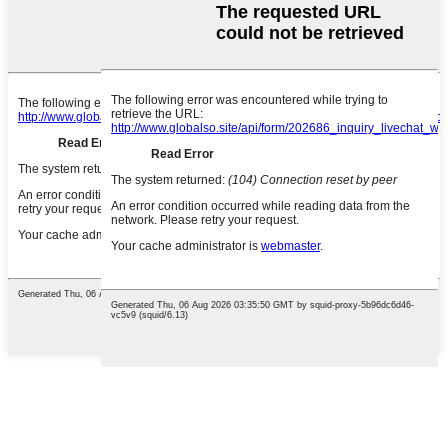
English
French
German
Portuguese