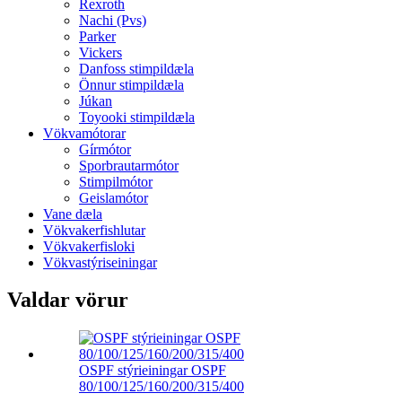
Rexroth
Nachi (Pvs)
Parker
Vickers
Danfoss stimpildæla
Önnur stimpildæla
Júkan
Toyooki stimpildæla
Vökvamótorar
Gírmótor
Sporbrautarmótor
Stimpilmótor
Geislamótor
Vane dæla
Vökvakerfishlutar
Vökvakerfisloki
Vökvastýriseiningar
Valdar vörur
OSPF stýrieiningar OSPF
80/100/125/160/200/315/400