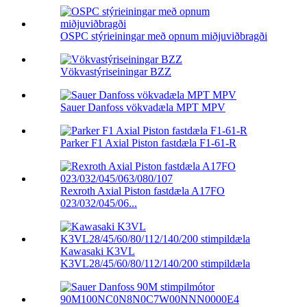
OSPC stýrieiningar með opnum miðjuviðbragði
Vökvastýriseiningar BZZ
Sauer Danfoss vökvadæla MPT MPV
Parker F1 Axial Piston fastdæla F1-61-R
Rexroth Axial Piston fastdæla A17FO
023/032/045/06...
Kawasaki K3VL
K3VL28/45/60/80/112/140/200 stimpildæla