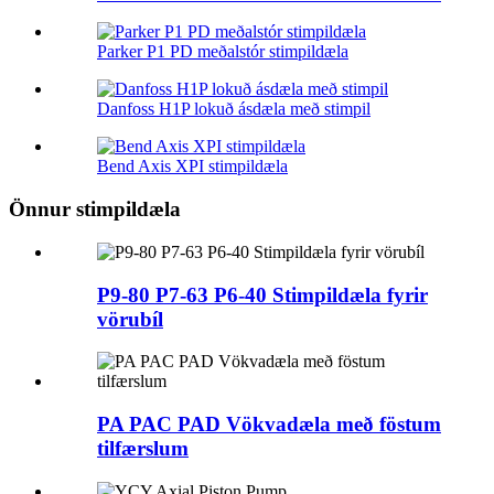
Parker P1 PD meðalstór stimpildæla
Danfoss H1P lokuð ásdæla með stimpil
Bend Axis XPI stimpildæla
Önnur stimpildæla
P9-80 P7-63 P6-40 Stimpildæla fyrir
vörubíl
PA PAC PAD Vökvadæla með föstum
tilfærslum