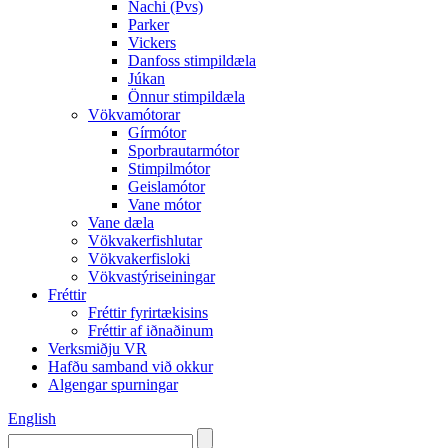
Nachi (Pvs)
Parker
Vickers
Danfoss stimpildæla
Júkan
Önnur stimpildæla
Vökvamótorar
Gírmótor
Sporbrautarmótor
Stimpilmótor
Geislamótor
Vane mótor
Vane dæla
Vökvakerfishlutar
Vökvakerfisloki
Vökvastýriseiningar
Fréttir
Fréttir fyrirtækisins
Fréttir af iðnaðinum
Verksmiðju VR
Hafðu samband við okkur
Algengar spurningar
English