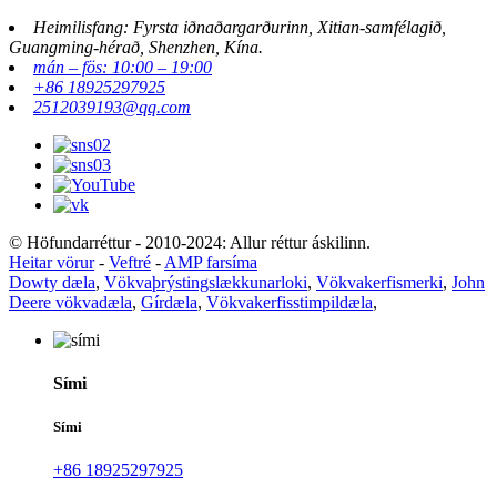
Heimilisfang: Fyrsta iðnaðargarðurinn, Xitian-samfélagið,
Guangming-hérað, Shenzhen, Kína.
mán – fös: 10:00 – 19:00
+86 18925297925
2512039193@qq.com
© Höfundarréttur - 2010-2024: Allur réttur áskilinn.
Heitar vörur
-
Veftré
-
AMP farsíma
Dowty dæla
,
Vökvaþrýstingslækkunarloki
,
Vökvakerfismerki
,
John
Deere vökvadæla
,
Gírdæla
,
Vökvakerfisstimpildæla
,
Sími
Sími
+86 18925297925