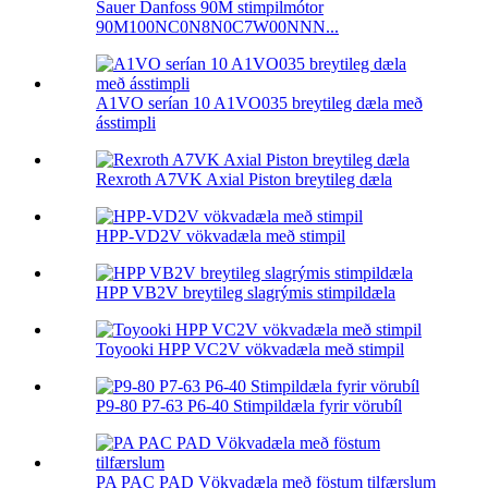
Sauer Danfoss 90M stimpilmótor
90M100NC0N8N0C7W00NNN...
A1VO serían 10 A1VO035 breytileg dæla með
ásstimpli
Rexroth A7VK Axial Piston breytileg dæla
HPP-VD2V vökvadæla með stimpil
HPP VB2V breytileg slagrýmis stimpildæla
Toyooki HPP VC2V vökvadæla með stimpil
P9-80 P7-63 P6-40 Stimpildæla fyrir vörubíl
PA PAC PAD Vökvadæla með föstum tilfærslum