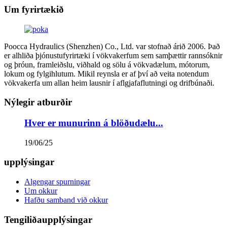
Um fyrirtækið
Poocca Hydraulics (Shenzhen) Co., Ltd. var stofnað árið 2006. Það
er alhliða þjónustufyrirtæki í vökvakerfum sem samþættir rannsóknir
og þróun, framleiðslu, viðhald og sölu á vökvadælum, mótorum,
lokum og fylgihlutum. Mikil reynsla er af því að veita notendum
vökvakerfa um allan heim lausnir í aflgjafaflutningi og drifbúnaði.
Nýlegir atburðir
Hver er munurinn á blöðudælu...
19/06/25
upplýsingar
Algengar spurningar
Um okkur
Hafðu samband við okkur
Tengiliðaupplýsingar